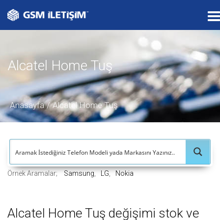
T
o
g
g
Alcatel Home Tuş
l
e
n
a
Anasayfa
Alcatel Home Tuş
v
i
g
a
t
Örnek Aramalar;
Samsung
LG
Nokia
i
o
n
Alcatel Home Tuş değişimi stok ve