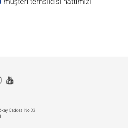
0
müşteri temsilcisi hattımızı
Gökay Caddesi No:33
l