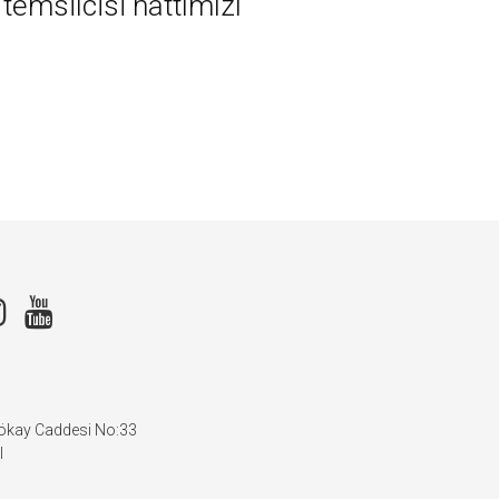
temsilcisi hattımızı
Gökay Caddesi No:33
l