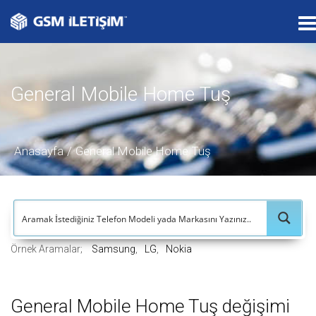
T
o
g
g
General Mobile Home Tuş
l
e
n
a
Anasayfa
General Mobile Home Tuş
v
i
g
a
t
Örnek Aramalar;
Samsung
LG
Nokia
i
o
n
General Mobile Home Tuş değişimi