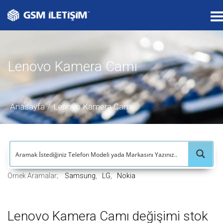
T
o
g
g
Lenovo Kamera Camı
l
e
n
a
Anasayfa
Lenovo Kamera Camı
v
i
g
a
t
Örnek Aramalar;
Samsung
LG
Nokia
i
o
n
Lenovo Kamera Camı değişimi stok