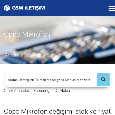
T
o
g
g
Oppo Mikrofon
l
e
n
a
Anasayfa
Oppo Mikrofon
v
i
g
a
t
Örnek Aramalar;
Samsung
LG
Nokia
i
o
n
Oppo Mikrofon değişimi stok ve fiyat