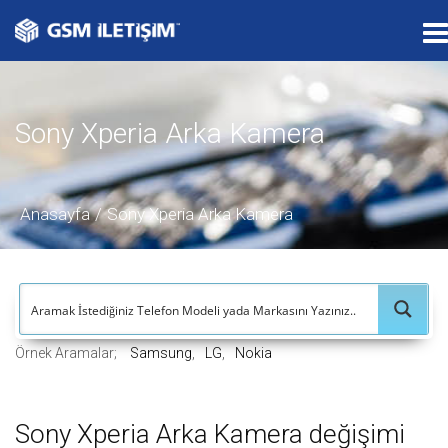
T
o
g
g
Sony Xperia Arka Kamera
l
e
n
a
Anasayfa
Sony Xperia Arka Kamera
v
i
g
a
t
Örnek Aramalar;
Samsung
LG
Nokia
i
o
n
Sony Xperia Arka Kamera değişimi