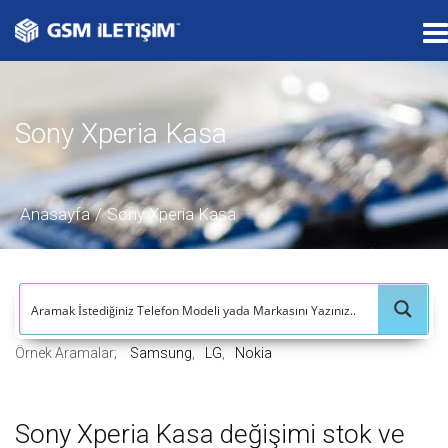
T
o
g
g
Sony Xperia Kasa
l
e
n
a
Anasayfa
Sony Xperia Kasa
v
i
g
a
t
Örnek Aramalar;
Samsung
LG
Nokia
i
o
n
Sony Xperia Kasa değişimi stok ve