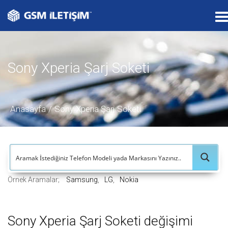
T
o
g
g
Sony Xperia Şarj Soketi
l
e
n
a
Anasayfa
Sony Xperia Şarj Soketi
v
i
g
a
t
Örnek Aramalar;
Samsung
LG
Nokia
i
o
n
Sony Xperia Şarj Soketi değişimi