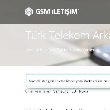
Türk Telekom Ar
Anasayfa
Türk Telekom Arka Kamera
Örnek Aramalar;
Samsung
LG
Nokia