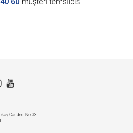
 40 60
müşteri temsilcisi
Gökay Caddesi No:33
l