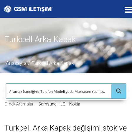
T
o
g
g
Turkcell Arka Kapak
l
e
n
a
Anasayfa
Turkcell Arka Kapak
v
i
g
a
t
Örnek Aramalar;
Samsung
LG
Nokia
i
o
n
Turkcell Arka Kapak değişimi stok ve