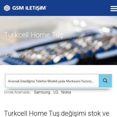
T
o
g
g
Turkcell Home Tuş
l
e
n
a
Anasayfa
Turkcell Home Tuş
v
i
g
a
t
Örnek Aramalar;
Samsung
LG
Nokia
i
o
n
Turkcell Home Tuş değişimi stok ve