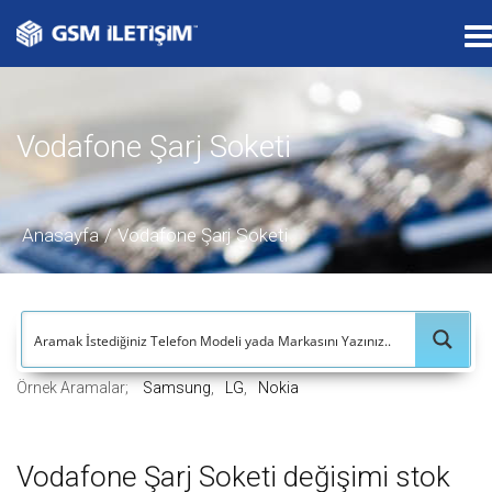
T
o
g
g
Vodafone Şarj Soketi
l
e
n
a
Anasayfa
Vodafone Şarj Soketi
v
i
g
a
t
Örnek Aramalar;
Samsung
LG
Nokia
i
o
n
Vodafone Şarj Soketi değişimi stok