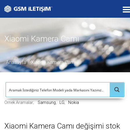
T
o
g
g
Xiaomi Kamera Camı
l
e
n
a
Anasayfa
Xiaomi Kamera Camı
v
i
g
a
t
Örnek Aramalar;
Samsung
LG
Nokia
i
o
n
Xiaomi Kamera Camı değişimi stok