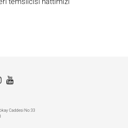
i temsilcisi hattımızı
Gökay Caddesi No:33
l