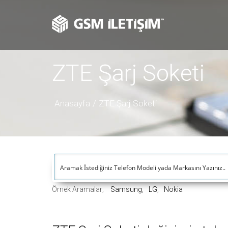
ZTE Şarj Soketi
Anasayfa
ZTE Şarj Soketi
Örnek Aramalar;
Samsung
LG
Nokia