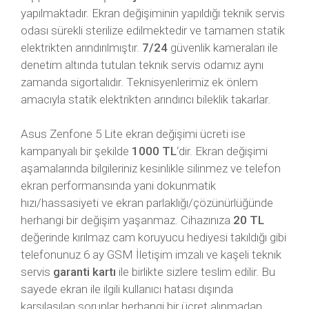
yapılmaktadır. Ekran değişiminin yapıldığı teknik servis
odası sürekli sterilize edilmektedir ve tamamen statik
elektrikten arındırılmıştır.
7/24
güvenlik kameraları ile
denetim altında tutulan teknik servis odamız aynı
zamanda sigortalıdır. Teknisyenlerimiz ek önlem
amacıyla statik elektrikten arındırıcı bileklik takarlar.
Asus Zenfone 5 Lite ekran değişimi ücreti ise
kampanyalı bir şekilde
1000 TL
‘dir. Ekran değişimi
aşamalarında bilgileriniz kesinlikle silinmez ve telefon
ekran performansında yani dokunmatik
hızı/hassasiyeti ve ekran parlaklığı/çözünürlüğünde
herhangi bir değişim yaşanmaz. Cihazınıza
20 TL
değerinde kırılmaz cam koruyucu hediyesi takıldığı gibi
telefonunuz 6 ay GSM İletişim imzalı ve kaşeli teknik
servis
garanti kartı
ile birlikte sizlere teslim edilir. Bu
sayede ekran ile ilgili kullanıcı hatası dışında
karşılaşılan sorunlar herhangi bir ücret alınmadan