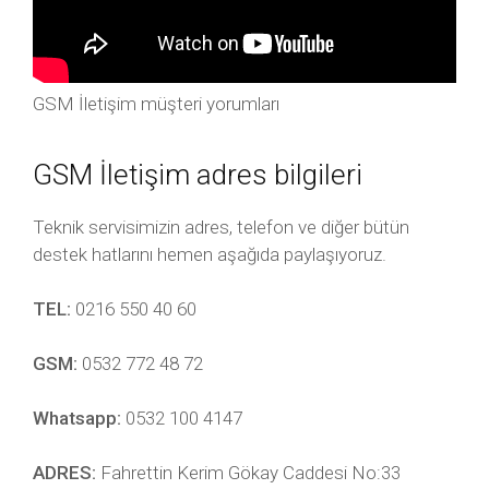
GSM İletişim müşteri yorumları
GSM İletişim adres bilgileri
Teknik servisimizin adres, telefon ve diğer bütün
destek hatlarını hemen aşağıda paylaşıyoruz.
TEL:
0216 550 40 60
GSM:
0532 772 48 72
Whatsapp:
0532 100 4147
ADRES:
Fahrettin Kerim Gökay Caddesi No:33