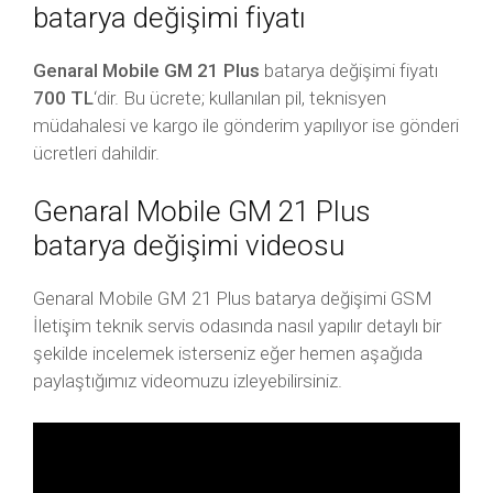
batarya değişimi fiyatı
Genaral Mobile GM 21 Plus
batarya değişimi fiyatı
700 TL
‘dir. Bu ücrete; kullanılan pil, teknisyen
müdahalesi ve kargo ile gönderim yapılıyor ise gönderi
ücretleri dahildir.
Genaral Mobile GM 21 Plus
batarya değişimi videosu
Genaral Mobile GM 21 Plus batarya değişimi GSM
İletişim teknik servis odasında nasıl yapılır detaylı bir
şekilde incelemek isterseniz eğer hemen aşağıda
paylaştığımız videomuzu izleyebilirsiniz.