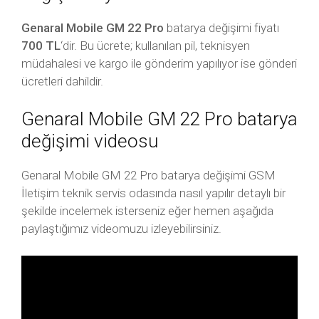
Genaral Mobile GM 22 Pro
batarya değişimi fiyatı
700 TL
‘dir. Bu ücrete; kullanılan pil, teknisyen
müdahalesi ve kargo ile gönderim yapılıyor ise gönderi
ücretleri dahildir.
Genaral Mobile GM 22 Pro batarya
değişimi videosu
Genaral Mobile GM 22 Pro batarya değişimi GSM
İletişim teknik servis odasında nasıl yapılır detaylı bir
şekilde incelemek isterseniz eğer hemen aşağıda
paylaştığımız videomuzu izleyebilirsiniz.