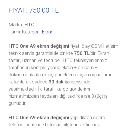
FİYAT: 750
.00 TL
Marka:
HTC
Tamir Kategori:
Ekran
HTC One A9 ekran değişimi
fiyatı 6 ay GSM İletişim
teknik servis garantisi ile birlikte
750 TL
‘dir. Ekran
tamiri, uzman ve tecrübeli HTC teknisyenlerimiz
tarafından komple yani iç ekran + ön cam +
dokunmatik alan + dış panelden oluşan orjinal ürün
kullanılarak sadece
30 dakika
içerisinde
yapılmaktadır. İki taraflı kargo gönderimi
hizmetimizden faydalanıldığı taktirde ise 3 (üç) iş
günüdür.
HTC One A9 ekran değişimi
yapıldıktan sonra
telefon içerisinde bulunan bilgileriniz silinmez.