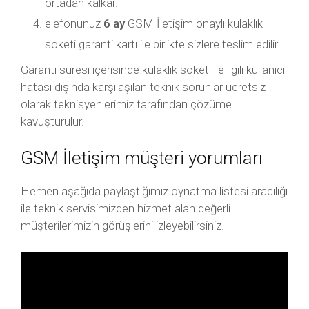
ortadan kalkar.
elefonunuz
6 ay
GSM İletişim onaylı kulaklık
soketi garanti kartı ile birlikte sizlere teslim edilir.
Garanti süresi içerisinde kulaklık soketi ile ilgili kullanıcı
hatası dışında karşılaşılan teknik sorunlar ücretsiz
olarak teknisyenlerimiz tarafından çözüme
kavuşturulur.
GSM İletişim müşteri yorumları
Hemen aşağıda paylaştığımız oynatma listesi aracılığı
ile teknik servisimizden hizmet alan değerli
müşterilerimizin görüşlerini izleyebilirsiniz.