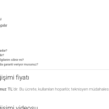
u
ılır
kadar?
ir?
ilerim silinir mi?
da garanti veriyor musunuz?
şimi fiyatı
nuz TL
‘dir. Bu ücrete; kullanılan hoparlör, teknisyen müdahales
işimi videosu