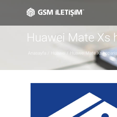
Huawei Mate Xs h
Anasayfa
Huawei
Huawei Mate Xs hoparlör