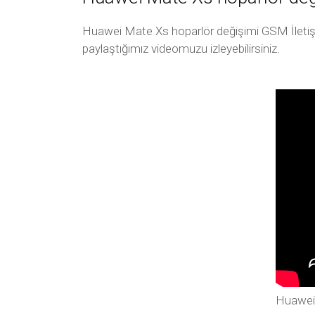
Huawei Mate Xs hoparlör değişimi GSM İletişim
paylaştığımız videomuzu izleyebilirsiniz.
Huawei 