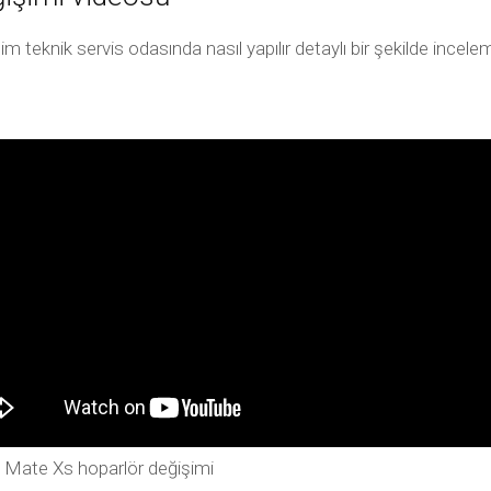
 teknik servis odasında nasıl yapılır detaylı bir şekilde ince
Mate Xs hoparlör değişimi