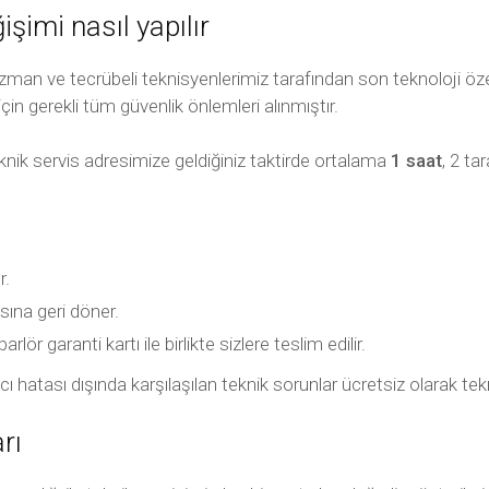
imi nasıl yapılır
man ve tecrübeli teknisyenlerimiz tarafından son teknoloji öze
için gerekli tüm güvenlik önlemleri alınmıştır.
knik servis adresimize geldiğiniz taktirde ortalama
1 saat
, 2 t
r.
sına geri döner.
ör garanti kartı ile birlikte sizlere teslim edilir.
llanıcı hatası dışında karşılaşılan teknik sorunlar ücretsiz olarak
rı