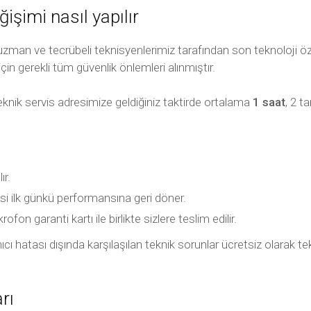
şimi nasıl yapılır
zman ve tecrübeli teknisyenlerimiz tarafından son teknoloji öze
için gerekli tüm güvenlik önlemleri alınmıştır.
eknik servis adresimize geldiğiniz taktirde ortalama
1 saat
, 2 t
ır.
si ilk günkü performansına geri döner.
fon garanti kartı ile birlikte sizlere teslim edilir.
llanıcı hatası dışında karşılaşılan teknik sorunlar ücretsiz olara
rı