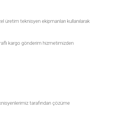
l üretim teknisyen ekipmanları kullanılarak
araflı kargo gönderim hizmetimizden
k teknisyenlerimiz tarafından çözüme