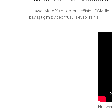
Huawei Mate Xs mikrofon değişimi GSM İletişim
paylaştığımız videomuzu izleyebilirsiniz.
Huawei