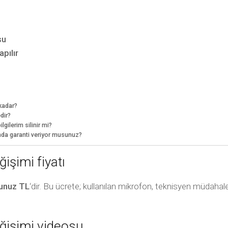
su
pılır
kadar?
dir?
gilerim silinir mi?
nda garanti veriyor musunuz?
şimi fiyatı
unuz TL
‘dir. Bu ücrete; kullanılan mikrofon, teknisyen müdahale
ğişimi videosu