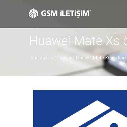
Huawei Mate Xs 
Anasayfa
Huawei
Huawei Mate Xs ön kame