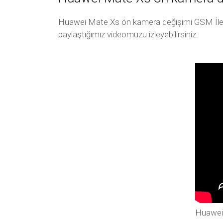
Huawei Mate Xs ön kamera değişimi GSM İletişi
paylaştığımız videomuzu izleyebilirsiniz.
Huawei