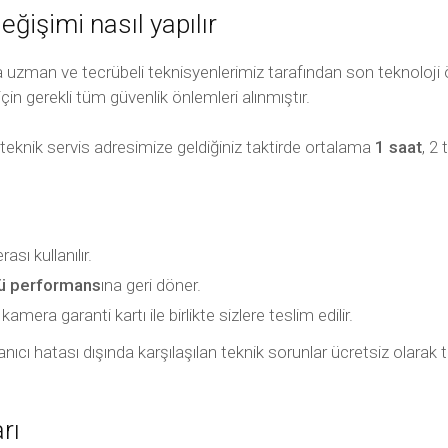
işimi nasıl yapılır
uzman ve tecrübeli teknisyenlerimiz tarafından son teknoloji ö
için gerekli tüm güvenlik önlemleri alınmıştır.
teknik servis adresimize geldiğiniz taktirde ortalama
1 saat
, 2
ı kullanılır.
kü performans
ına geri döner.
mera garanti kartı ile birlikte sizlere teslim edilir.
ullanıcı hatası dışında karşılaşılan teknik sorunlar ücretsiz olar
rı