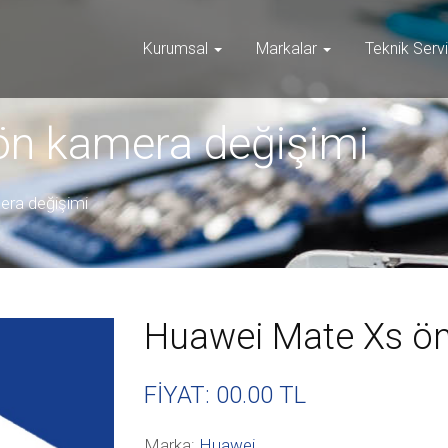
Kurumsal
Markalar
Teknik Serv
ön kamera değişimi
ra değişimi
Huawei Mate Xs ön
FİYAT: 00
.00 TL
Marka:
Huawei