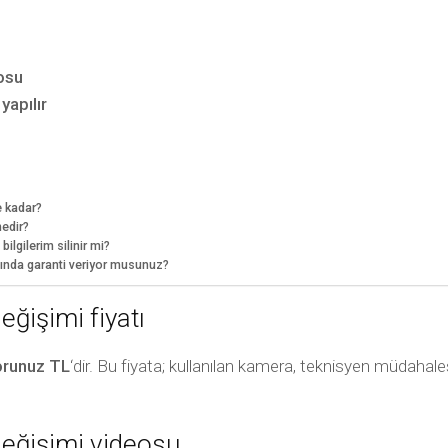
ı
osu
yapılır
e kadar?
edir?
lgilerim silinir mi?
ında garanti veriyor musunuz?
ğişimi fiyatı
runuz TL
‘dir. Bu fiyata; kullanılan kamera, teknisyen müdahale
eğişimi videosu