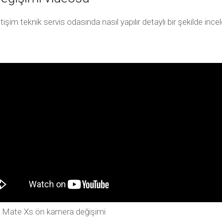
m teknik servis odasında nasıl yapılır detaylı bir şekilde in
 Mate Xs ön kamera değişimi