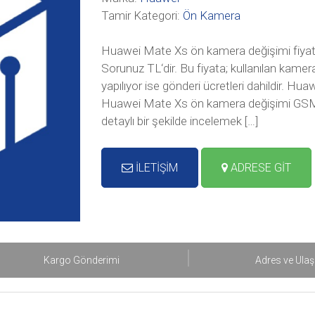
Tamir Kategori:
Ön Kamera
Huawei Mate Xs ön kamera değişimi fiyat
Sorunuz TL‘dir. Bu fiyata; kullanılan kame
yapılıyor ise gönderi ücretleri dahildir. 
Huawei Mate Xs ön kamera değişimi GSM İle
detaylı bir şekilde incelemek […]
İLETİŞİM
ADRESE GİT
Kargo Gönderimi
Adres ve Ula