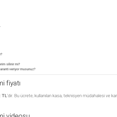
r
r?
im silinir mi?
garanti veriyor musunuz?
 fiyatı
z TL
‘dir. Bu ücrete; kullanılan kasa, teknisyen müdahalesi ve kar
mi videosu