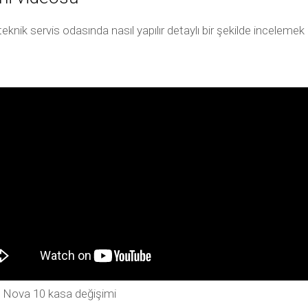
nik servis odasında nasıl yapılır detaylı bir şekilde inceleme
 Nova 10 kasa değişimi