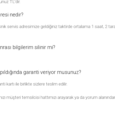
nuz TL’dir.
esi nedir?
ik servis adresimize geldiğiniz taktirde ortalama 1 saat, 2 ta
sı bilgilerim silinir mi?
pıldığında garanti veriyor musunuz?
artı ile birlikte sizlere teslim edilir.
ınızı müşteri temsilcisi hattımızı arayarak ya da yorum alanından