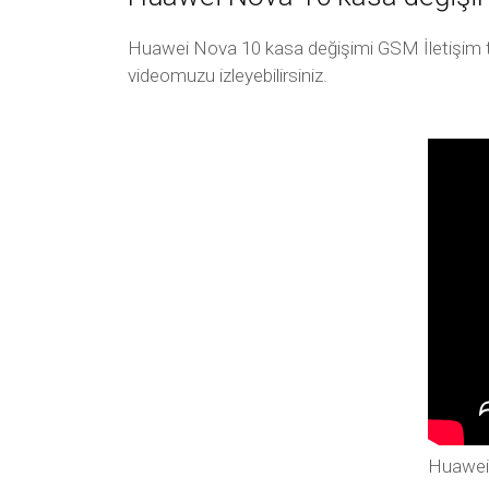
Huawei Nova 10 kasa değişimi GSM İletişim tek
videomuzu izleyebilirsiniz.
Huawei