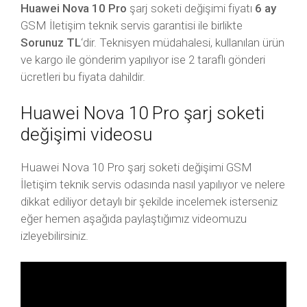
Huawei Nova 10 Pro
şarj soketi değişimi fiyatı
6 ay
GSM İletişim teknik servis garantisi ile birlikte
Sorunuz TL
‘dir. Teknisyen müdahalesi, kullanılan ürün
ve kargo ile gönderim yapılıyor ise 2 taraflı gönderi
ücretleri bu fiyata dahildir.
Huawei Nova 10 Pro şarj soketi
değişimi videosu
Huawei Nova 10 Pro şarj soketi değişimi GSM
İletişim teknik servis odasında nasıl yapılıyor ve nelere
dikkat ediliyor detaylı bir şekilde incelemek isterseniz
eğer hemen aşağıda paylaştığımız videomuzu
izleyebilirsiniz.