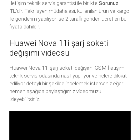
İletişim teknik servis garantisi ile birlikte
Sorunuz
TL
‘dir. Teknisyen müdahalesi, kullanılan ürün ve kargo
ile gönderim yapılıyor ise 2 taraflı gönderi ücretleri bu
fiyata dahildir.
Huawei Nova 11i şarj soketi
değişimi videosu
Huawei Nova 11i şarj soketi değişimi GSM İletişim
teknik servis odasında nasıl yapılıyor ve nelere dikkat
ediliyor detaylı bir şekilde incelemek isterseniz eğer
hemen aşağıda paylaştığımız videomuzu
izleyebilirsiniz.