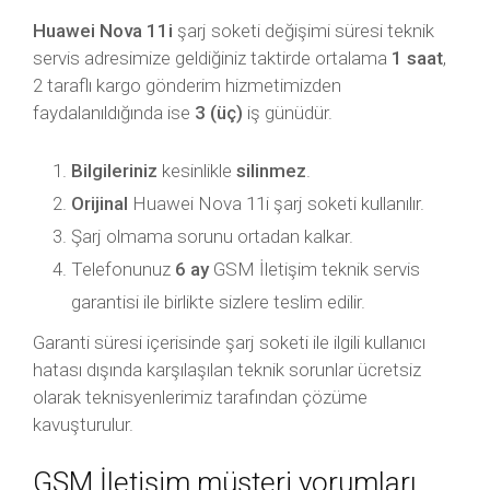
Huawei Nova 11i
şarj soketi değişimi süresi teknik
servis adresimize geldiğiniz taktirde ortalama
1 saat
,
2 taraflı kargo gönderim hizmetimizden
faydalanıldığında ise
3 (üç)
iş günüdür.
Bilgileriniz
kesinlikle
silinmez
.
Orijinal
Huawei Nova 11i şarj soketi kullanılır.
Şarj olmama sorunu ortadan kalkar.
Telefonunuz
6 ay
GSM İletişim teknik servis
garantisi ile birlikte sizlere teslim edilir.
Garanti süresi içerisinde şarj soketi ile ilgili kullanıcı
hatası dışında karşılaşılan teknik sorunlar ücretsiz
olarak teknisyenlerimiz tarafından çözüme
kavuşturulur.
GSM İletişim müşteri yorumları