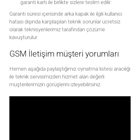
garanti kartı ile birlikte sizlere teslim edilir.
Garanti süresi içerisinde arka kapak ile ilgili kullanıcı
hatası dışında karşılaşılan teknik sorunlar ücretsiz
olarak teknisyenlerimiz tarafından çözüme
kavuşturulur.
GSM İletişim müşteri yorumları
Hemen aşağıda paylaştığımız oynatma listesi aracılığı
ile teknik servisimizden hizmet alan değerli
müşterilerimizin görüşlerini izleyebilirsiniz.