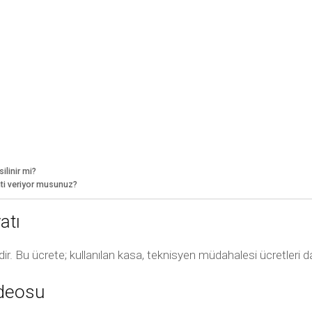
ilinir mi?
nti veriyor musunuz?
atı
‘dir. Bu ücrete; kullanılan kasa, teknisyen müdahalesi ücretleri da
ideosu