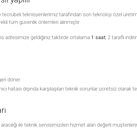
ecrübeli teknisyenlerimiz tarafından son teknoloji özel üretim t
ekli tüm güvenlik önlemleri alınmıştır.
is adresimize geldiğiniz taktirde ortalama
1 saat
, 2 taraflı in
geri döner.
ullanıcı hatası dışında karşılaşılan teknik sorunlar ücretsiz olara
rı
ılığı ile teknik servisimizden hizmet alan değerli müşterilerimiz