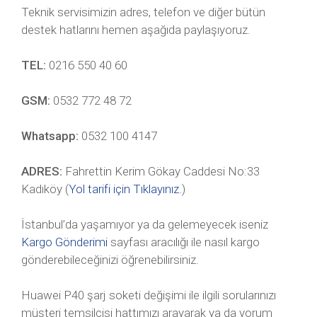
Teknik servisimizin adres, telefon ve diğer bütün
destek hatlarını hemen aşağıda paylaşıyoruz.
TEL:
0216 550 40 60
GSM:
0532 772 48 72
Whatsapp:
0532 100 4147
ADRES:
Fahrettin Kerim Gökay Caddesi No:33
Kadıköy (
Yol tarifi için Tıklayınız
.)
İstanbul’da yaşamıyor ya da gelemeyecek iseniz
Kargo Gönderimi
sayfası aracılığı ile nasıl kargo
gönderebileceğinizi öğrenebilirsiniz.
Huawei P40 şarj soketi değişimi ile ilgili sorularınızı
müşteri temsilcisi hattımızı arayarak ya da yorum