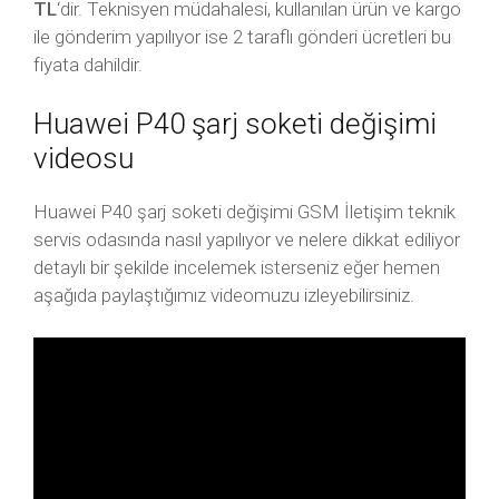
TL
‘dir. Teknisyen müdahalesi, kullanılan ürün ve kargo
ile gönderim yapılıyor ise 2 taraflı gönderi ücretleri bu
fiyata dahildir.
Huawei P40 şarj soketi değişimi
videosu
Huawei P40 şarj soketi değişimi GSM İletişim teknik
servis odasında nasıl yapılıyor ve nelere dikkat ediliyor
detaylı bir şekilde incelemek isterseniz eğer hemen
aşağıda paylaştığımız videomuzu izleyebilirsiniz.