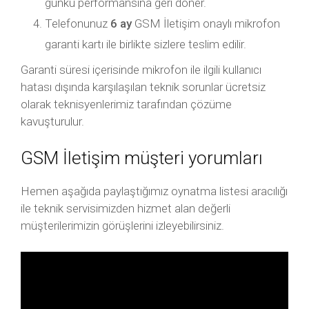
günkü performansına geri döner.
Telefonunuz
6 ay
GSM İletişim onaylı mikrofon
garanti kartı ile birlikte sizlere teslim edilir.
Garanti süresi içerisinde mikrofon ile ilgili kullanıcı
hatası dışında karşılaşılan teknik sorunlar ücretsiz
olarak teknisyenlerimiz tarafından çözüme
kavuşturulur.
GSM İletişim müşteri yorumları
Hemen aşağıda paylaştığımız oynatma listesi aracılığı
ile teknik servisimizden hizmet alan değerli
müşterilerimizin görüşlerini izleyebilirsiniz.