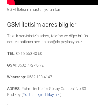
GSM İletişim müşteri yorumları
GSM İletişim adres bilgileri
Teknik servisimizin adres, telefon ve diğer bütün
destek hatlarını hemen aşağıda paylaşıyoruz.
TEL:
0216 550 40 60
GSM:
0532 772 48 72
Whatsapp:
0532 100 4147
ADRES:
Fahrettin Kerim Gökay Caddesi No:33
Kadıköy (
Yol tarifi için Tıklayınız
.)