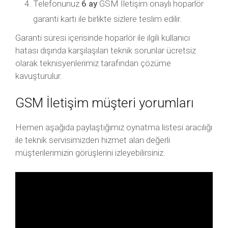
Telefonunuz
6 ay
GSM İletişim onaylı hoparlör
garanti kartı ile birlikte sizlere teslim edilir.
Garanti süresi içerisinde hoparlör ile ilgili kullanıcı
hatası dışında karşılaşılan teknik sorunlar ücretsiz
olarak teknisyenlerimiz tarafından çözüme
kavuşturulur.
GSM İletişim müşteri yorumları
Hemen aşağıda paylaştığımız oynatma listesi aracılığı
ile teknik servisimizden hizmet alan değerli
müşterilerimizin görüşlerini izleyebilirsiniz.