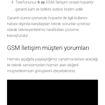
Telefonunuz
6 ay
GSM İletişim onaylı hoparlör
garanti kartı ile birlikte sizlere teslim edilir.
Garanti süresi içerisinde hoparlör ile ilgili kullanıcı
hatası dışında karşılaşılan teknik sorunlar ücretsiz
olarak teknisyenlerimiz tarafından çözüme
kavuşturulur.
GSM İletişim müşteri yorumları
Hemen aşağıda paylaştığımız oynatma listesi aracılığı
ile teknik servisimizden hizmet alan değerli
müşterilerimizin görüşlerini izleyebilirsiniz.