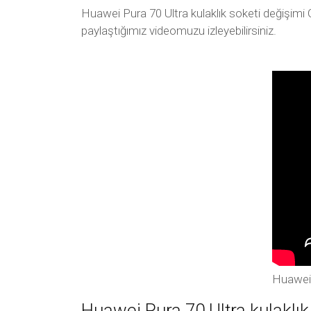
Huawei Pura 70 Ultra kulaklık soketi değişimi 
paylaştığımız videomuzu izleyebilirsiniz.
Huawei 
Huawei Pura 70 Ultra kulaklık 