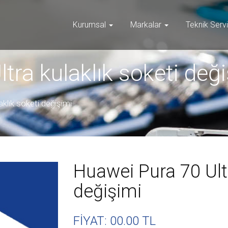
Kurumsal
Markalar
Teknik Serv
tra kulaklık soketi değ
klık soketi değişimi
Huawei Pura 70 Ultr
değişimi
FİYAT: 00
.00 TL