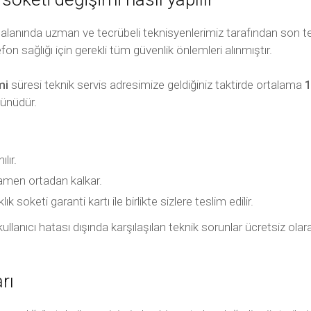
i alanında uzman ve tecrübeli teknisyenlerimiz tarafından son t
efon sağlığı için gerekli tüm güvenlik önlemleri alınmıştır.
mi
süresi teknik servis adresimize geldiğiniz taktirde ortalama
1
günüdür.
lır.
mamen ortadan kalkar.
 soketi garanti kartı ile birlikte sizlere teslim edilir.
ili kullanıcı hatası dışında karşılaşılan teknik sorunlar ücretsiz 
rı