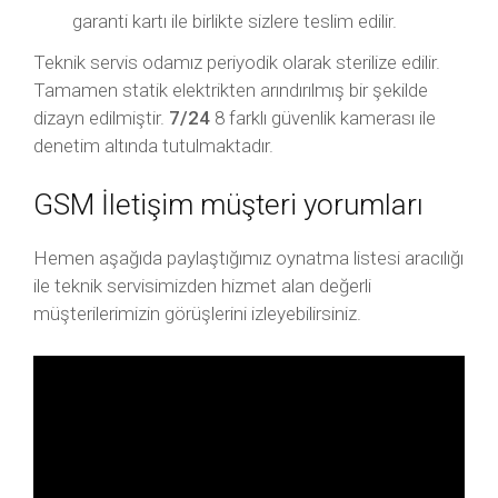
garanti kartı ile birlikte sizlere teslim edilir.
Teknik servis odamız periyodik olarak sterilize edilir.
Tamamen statik elektrikten arındırılmış bir şekilde
dizayn edilmiştir.
7/24
8 farklı güvenlik kamerası ile
denetim altında tutulmaktadır.
GSM İletişim müşteri yorumları
Hemen aşağıda paylaştığımız oynatma listesi aracılığı
ile teknik servisimizden hizmet alan değerli
müşterilerimizin görüşlerini izleyebilirsiniz.