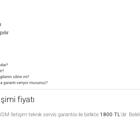
u
ılır
adar?
ir?
ilerim silinir mi?
nda garanti veriyor musunuz?
şimi fiyatı
SM İletişim teknik servis garantisi ile birlikte
1800 TL
‘dir. Bel