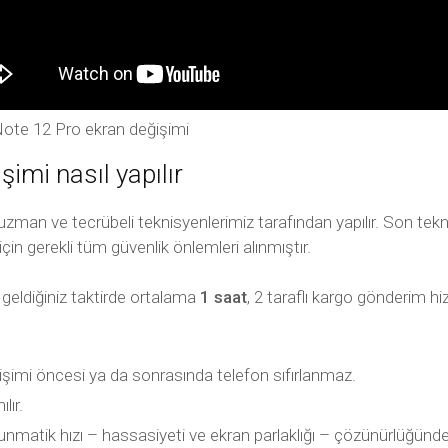
 Note 12 Pro ekran değişimi
şimi nasıl yapılır
zman ve tecrübeli teknisyenlerimiz tarafından yapılır. Son tekn
için gerekli tüm güvenlik önlemleri alınmıştır.
 geldiğiniz taktirde ortalama
1 saat
, 2 taraflı kargo gönderim h
işimi öncesi ya da sonrasında telefon sıfırlanmaz.
lır.
unmatik hızı – hassasiyeti ve ekran parlaklığı – çözünürlüğünd