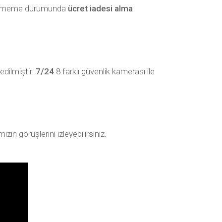
beğenmeme durumunda
ücret iadesi alma
edilmiştir.
7/24
8 farklı güvenlik kamerası ile
in görüşlerini izleyebilirsiniz.