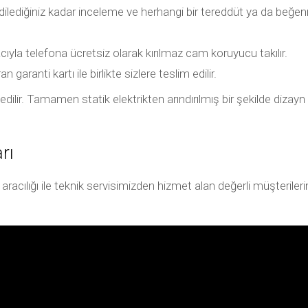
 dilediğiniz kadar inceleme ve herhangi bir tereddüt ya da 
ıyla telefona ücretsiz olarak kırılmaz cam koruyucu takılır.
garanti kartı ile birlikte sizlere teslim edilir.
dilir. Tamamen statik elektrikten arındırılmış bir şekilde dizayn 
rı
ılığı ile teknik servisimizden hizmet alan değerli müşterilerimiz