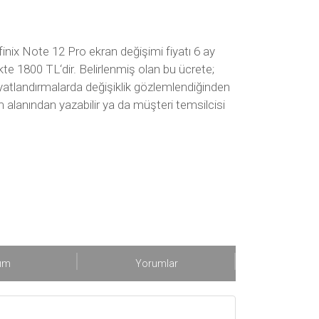
finix Note 12 Pro ekran değişimi fiyatı 6 ay
ikte 1800 TL‘dir. Belirlenmiş olan bu ücrete;
iyatlandırmalarda değişiklik gözlemlendiğinden
um alanından yazabilir ya da müşteri temsilcisi
şım
Yorumlar