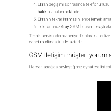
Ekran değişimi sonrasında telefonunuzu
hakkı
nız bulunmaktadır.
Ekranın tekrar kırılmasını engellemek amac
Telefonunuz
6 ay
GSM İletişim onaylı ekran 
Teknik servis odamız periyodik olarak sterilize e
denetim altında tutulmaktadır.
GSM İletişim müşteri yorumla
Hemen aşağıda paylaştığımız oynatma listesi arac