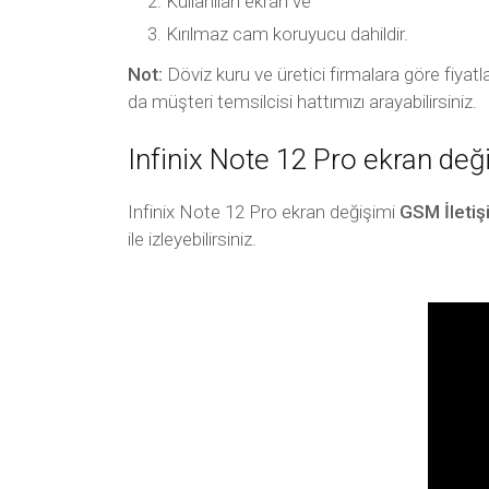
Kullanılan ekran ve
Kırılmaz cam koruyucu dahildir.
Not:
Döviz kuru ve üretici firmalara göre fiyatl
da müşteri temsilcisi hattımızı arayabilirsiniz.
Infinix Note 12 Pro ekran değ
Infinix Note 12 Pro ekran değişimi
GSM İletiş
ile izleyebilirsiniz.