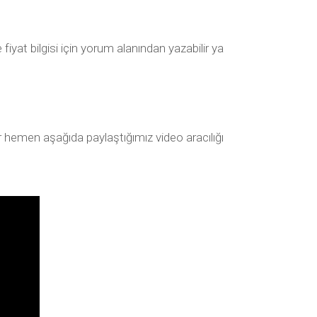
iyat bilgisi için yorum alanından yazabilir ya
or hemen aşağıda paylaştığımız video aracılığı