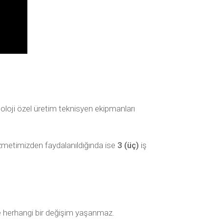
oloji özel üretim teknisyen ekipmanları
izmetimizden faydalanıldığında ise
3 (üç)
iş
e herhangi bir değişim yaşanmaz.