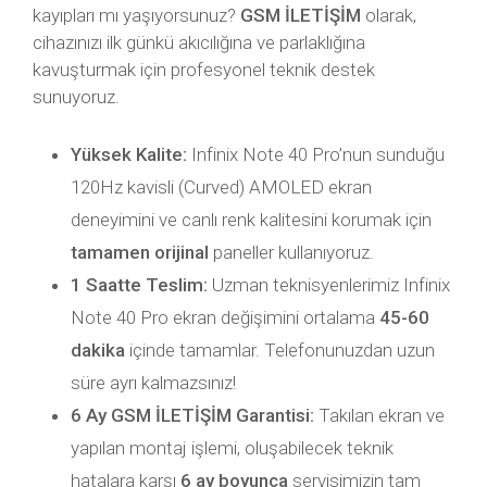
kayıpları mı yaşıyorsunuz?
GSM İLETİŞİM
olarak,
cihazınızı ilk günkü akıcılığına ve parlaklığına
kavuşturmak için profesyonel teknik destek
sunuyoruz.
Yüksek Kalite:
Infinix Note 40 Pro’nun sunduğu
120Hz kavisli (Curved) AMOLED ekran
deneyimini ve canlı renk kalitesini korumak için
tamamen orijinal
paneller kullanıyoruz.
1 Saatte Teslim:
Uzman teknisyenlerimiz Infinix
Note 40 Pro ekran değişimini ortalama
45-60
dakika
içinde tamamlar. Telefonunuzdan uzun
süre ayrı kalmazsınız!
6 Ay GSM İLETİŞİM Garantisi:
Takılan ekran ve
yapılan montaj işlemi, oluşabilecek teknik
hatalara karşı
6 ay boyunca
servisimizin tam