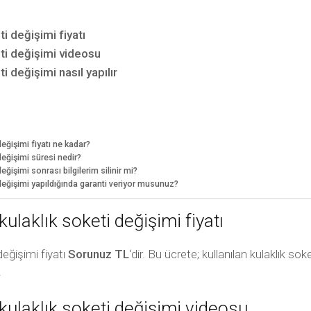
ti değişimi fiyatı
eti değişimi videosu
i değişimi nasıl yapılır
değişimi fiyatı ne kadar?
değişimi süresi nedir?
eğişimi sonrası bilgilerim silinir mi?
i değişimi yapıldığında garanti veriyor musunuz?
kulaklık soketi değişimi fiyatı
değişimi fiyatı
Sorunuz TL
‘dir. Bu ücrete; kullanılan kulaklık so
.
 kulaklık soketi değişimi videosu