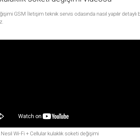
değişimi GSM İletişim teknik servis odasında nasıl yapılır detayl
z.
Nesil Wi-Fi + Cellular kulaklık soketi değişimi