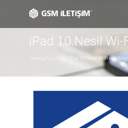
iPad 10.Nesil Wi-F
Anasayfa
iPad
iPad 10.Nesil Wi-Fi + Cellular