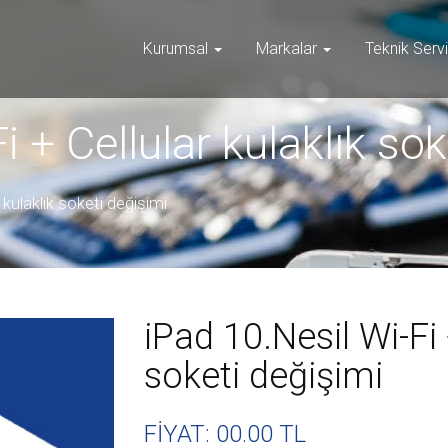
Kurumsal
Markalar
Teknik Serv
i + Cellular kulaklık so
 kulaklık soketi değişimi
iPad 10.Nesil Wi-Fi 
soketi değişimi
FİYAT: 00
.00 TL