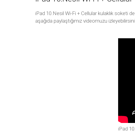
iPad 10.Nesil Wi-Fi + Cellular kulaklık soketi 
aşağıda paylaştığımız videomuzu izleyebilirsini
iPad 10.