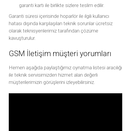
garanti kartı ile birlikte sizlere teslim edilir.
Garanti süresi içerisinde hoparlör ile ilgili kullanıcı
hatası dışında karşılaşılan teknik sorunlar ücretsiz
olarak teknisyenlerimiz tarafından çözüme
kavuşturulur.
GSM İletişim müşteri yorumları
Hemen aşağıda paylaştığımız oynatma listesi aracılığı
ile teknik servisimizden hizmet alan değerli
müşterilerimizin görüşlerini izleyebilirsiniz.