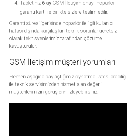
Tabletiniz
6 ay
GSM İletişim onaylı hoparlör
garanti kartı ile birlikte sizlere teslim edilir.
Garanti süresi içerisinde hoparlör ile ilgili kullanıcı
hatası dışında karşılaşılan teknik sorunlar ücretsiz
olarak teknisyenlerimiz tarafından çözüme
kavuşturulur.
GSM İletişim müşteri yorumları
Hemen aşağıda paylaştığımız oynatma listesi aracılığı
ile teknik servisimizden hizmet alan değerli
müşterilerimizin görüşlerini izleyebilirsiniz.