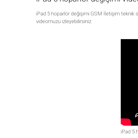
iPad 5 hoparlör değişimi GSM İletişim teknik s
videomuzu izleyebilirsiniz.
iPad 5 