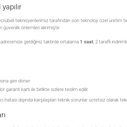
 yapılır
übeli teknisyenlerimiz tarafından son teknoloji özel üretim tekn
m güvenlik önlemleri alınmıştır.
 adresimize geldiğiniz taktirde ortalama
1 saat
, 2 taraflı indir
sına geri döner.
garanti kartı ile birlikte sizlere teslim edilir.
llanıcı hatası dışında karşılaşılan teknik sorunlar ücretsiz olarak
rı