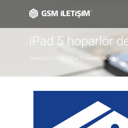
iPad 5 hoparlör d
Anasayfa
iPad
iPad 5 hoparlör değişimi