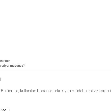
inir mi?
i veriyor musunuz?
ı
r. Bu ücrete; kullanılan hoparlör, teknisyen müdahalesi ve kargo i
eosu