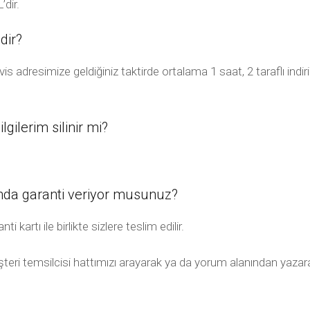
’dir.
dir?
vis adresimize geldiğiniz taktirde ortalama 1 saat, 2 taraflı in
gilerim silinir mi?
ında garanti veriyor musunuz?
 kartı ile birlikte sizlere teslim edilir.
müşteri temsilcisi hattımızı arayarak ya da yorum alanından yazara