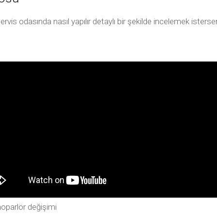
ervis odasında nasıl yapılır detaylı bir şekilde incelemek ister
hoparlör değişimi