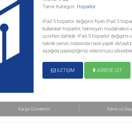
Tamir Kategori:
Hoparlör
iPad 5 hoparlör değişimi fiyatı iPad 5 hopar
kullanılan hoparlör, teknisyen müdahalesi v
ücretleri dahildir. iPad 5 hoparlör değişim
teknik servis odasında nasıl yapılır detayl
aşağıda paylaştığımız videomuzu izleyebilir
İLETİŞİM
ADRESE GİT
Kargo Gönderimi
Adres ve Ula