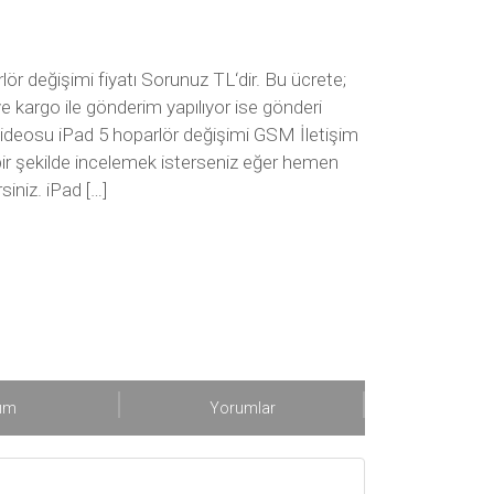
lör değişimi fiyatı Sorunuz TL‘dir. Bu ücrete;
e kargo ile gönderim yapılıyor ise gönderi
i videosu iPad 5 hoparlör değişimi GSM İletişim
ı bir şekilde incelemek isterseniz eğer hemen
siniz. iPad […]
şım
Yorumlar