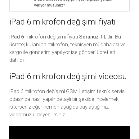
veriyor musunuz?
iPad 6 mikrofon değişimi fiyatı
iPad 6
mikrofon değişimi fiyatı
Sorunuz TL
‘dir. Bu
ücrete; kullanılan mikrofon, teknisyen müdahalesi ve
kargo ile gönderim yapılıyor ise gönderi ücretleri
dahildir.
iPad 6 mikrofon değişimi videosu
iPad 6 mikrofon değişimi GSM İletişim teknik servis
odasında nasıl yapılır detaylı bir şekilde incelemek
isterseniz eğer hemen aşağıda paylaştığımız
videomuzu izleyebilirsiniz.