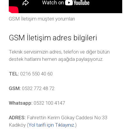
GSM İletişim müşteri yorumları
GSM İletişim adres bilgileri
Teknik servisimizin adres, telefon ve diğer bütün
destek hatlarını hemen aşağıda paylaşıyoruz.
TEL:
0216 550 40 60
GSM:
0532 772 48 72
Whatsapp:
0532 100 4147
ADRES:
Fahrettin Kerim Gökay Caddesi No:33
Kadıköy (
Yol tarifi için Tıklayınız
.)