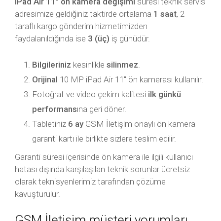
iPad Air 11″ ön kamera değişimi
süresi teknik servis
adresimize geldiğiniz taktirde ortalama
1 saat
, 2
taraflı kargo gönderim hizmetimizden
faydalanıldığında ise
3 (üç)
iş günüdür.
Bilgileriniz
kesinlikle
silinmez
.
Orijinal
10 MP iPad Air 11″ ön kamerası kullanılır.
Fotoğraf ve video çekim kalitesi
ilk günkü
performans
ına geri döner.
Tabletiniz
6 ay
GSM İletişim onaylı ön kamera
garanti kartı ile birlikte sizlere teslim edilir.
Garanti süresi içerisinde ön kamera ile ilgili kullanıcı
hatası dışında karşılaşılan teknik sorunlar ücretsiz
olarak teknisyenlerimiz tarafından çözüme
kavuşturulur.
GSM İletişim müşteri yorumları