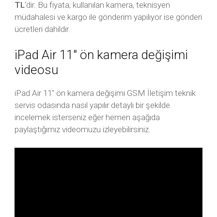
TL
‘dir. Bu fiyata; kullanılan kamera, teknisyen
müdahalesi ve kargo ile gönderim yapılıyor ise gönderi
ücretleri dahildir.
iPad Air 11″ ön kamera değişimi
videosu
iPad Air 11″ ön kamera değişimi GSM İletişim teknik
servis odasında nasıl yapılır detaylı bir şekilde
incelemek isterseniz eğer hemen aşağıda
paylaştığımız videomuzu izleyebilirsiniz.