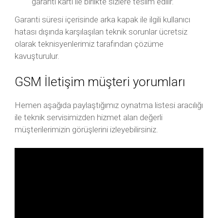
garanti kartı ile birlikte sizlere teslim edilir.
Garanti süresi içerisinde arka kapak ile ilgili kullanıcı
hatası dışında karşılaşılan teknik sorunlar ücretsiz
olarak teknisyenlerimiz tarafından çözüme
kavuşturulur.
GSM İletişim müşteri yorumları
Hemen aşağıda paylaştığımız oynatma listesi aracılığı
ile teknik servisimizden hizmet alan değerli
müşterilerimizin görüşlerini izleyebilirsiniz.