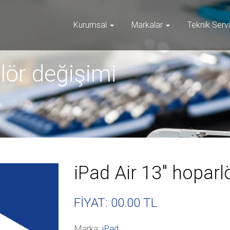
Kurumsal
Markalar
Teknik Serv
lör değişimi
i
iPad Air 13″ hoparl
FİYAT: 00
.00 TL
Marka:
iPad