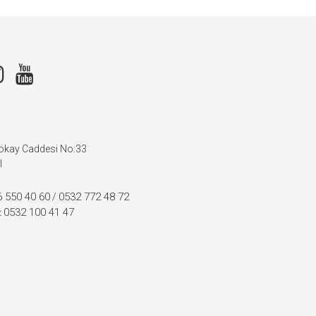
Gökay Caddesi No:33
l
 550 40 60
0532 772 48 72
/
0532 100 41 47
: