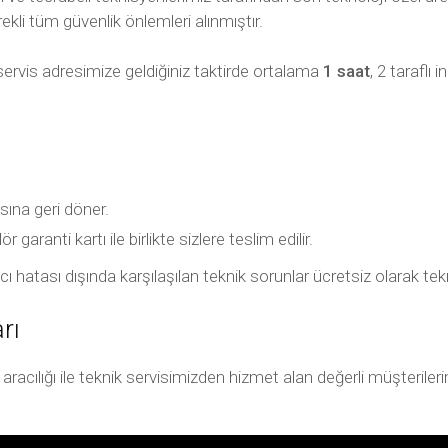
ekli tüm güvenlik önlemleri alınmıştır.
servis adresimize geldiğiniz taktirde ortalama
1 saat
, 2 taraflı
sına geri döner.
garanti kartı ile birlikte sizlere teslim edilir.
llanıcı hatası dışında karşılaşılan teknik sorunlar ücretsiz olarak
rı
ılığı ile teknik servisimizden hizmet alan değerli müşterilerimiz