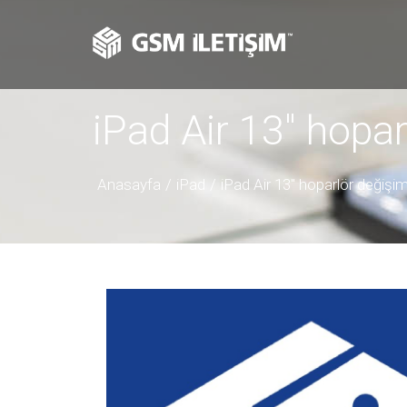
iPad Air 13″ hopar
Anasayfa
iPad
iPad Air 13" hoparlör değişim