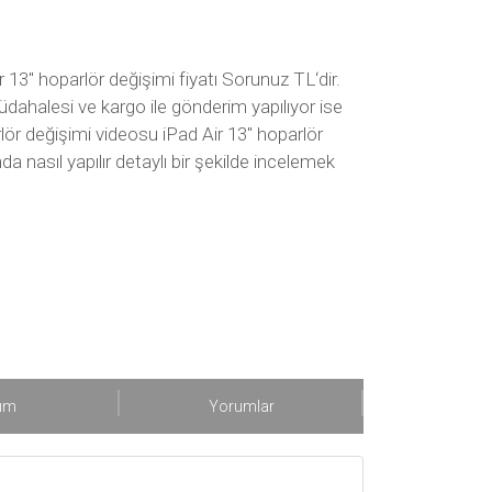
r 13″ hoparlör değişimi fiyatı Sorunuz TL‘dir.
üdahalesi ve kargo ile gönderim yapılıyor ise
arlör değişimi videosu iPad Air 13″ hoparlör
a nasıl yapılır detaylı bir şekilde incelemek
şım
Yorumlar