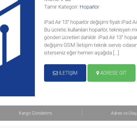
Tamir Kategori:
Hoparlör
iPad Air 13″ hoparlör değişimi fiyatı iPad Ai
Bu ücrete; kullanılan hoparlör, teknisyen m
gönderi ücretleri dahildir. iPad Air 13″ hop
değişimi GSM İletişim teknik servis odasınd
isterseniz eğer hemen aşağıda […]
İLETİŞİM
ADRESE GİT
Kargo Gönderimi
Adres ve Ula