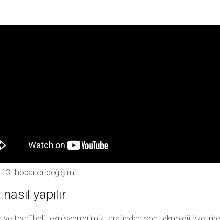
 13″ hoparlör değişimi
nasıl yapılır
e tecrübeli teknisyenlerimiz tarafından son teknoloji özel üreti