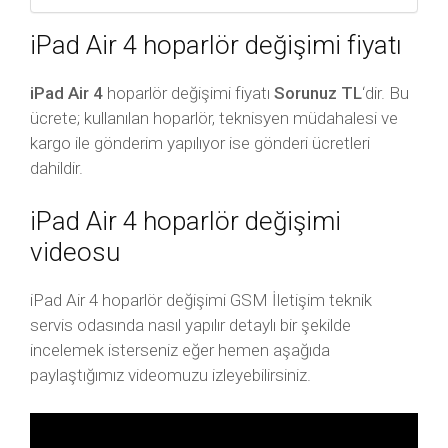
iPad Air 4 hoparlör değişimi fiyatı
iPad Air 4
hoparlör değişimi fiyatı
Sorunuz TL
‘dir. Bu
ücrete; kullanılan hoparlör, teknisyen müdahalesi ve
kargo ile gönderim yapılıyor ise gönderi ücretleri
dahildir.
iPad Air 4 hoparlör değişimi
videosu
iPad Air 4 hoparlör değişimi GSM İletişim teknik
servis odasında nasıl yapılır detaylı bir şekilde
incelemek isterseniz eğer hemen aşağıda
paylaştığımız videomuzu izleyebilirsiniz.