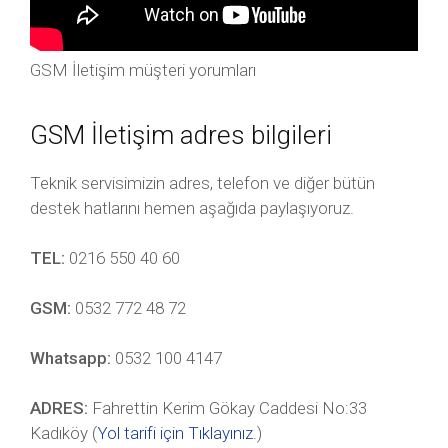
GSM İletişim müşteri yorumları
GSM İletişim adres bilgileri
Teknik servisimizin adres, telefon ve diğer bütün
destek hatlarını hemen aşağıda paylaşıyoruz.
TEL:
0216 550 40 60
GSM:
0532 772 48 72
Whatsapp:
0532 100 4147
ADRES:
Fahrettin Kerim Gökay Caddesi No:33
Kadıköy (
Yol tarifi için Tıklayınız
.)