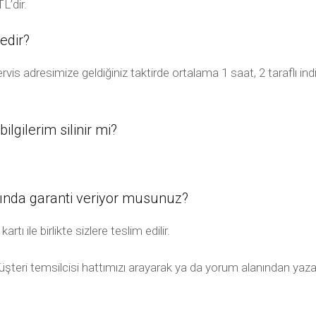
L’dir.
edir?
rvis adresimize geldiğiniz taktirde ortalama 1 saat, 2 taraflı i
ilgilerim silinir mi?
ğında garanti veriyor musunuz?
tı ile birlikte sizlere teslim edilir.
 müşteri temsilcisi hattımızı arayarak ya da yorum alanından yazar