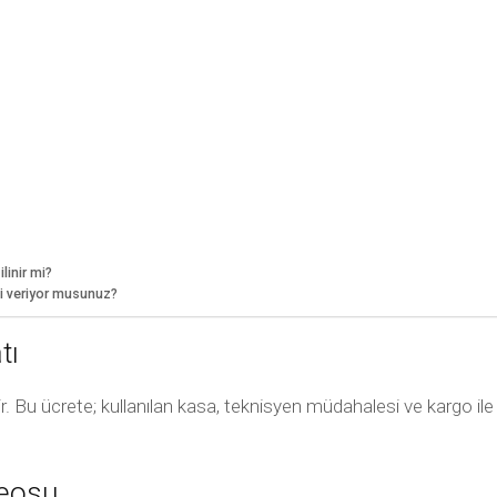
linir mi?
ti veriyor musunuz?
tı
ir. Bu ücrete; kullanılan kasa, teknisyen müdahalesi ve kargo ile
deosu