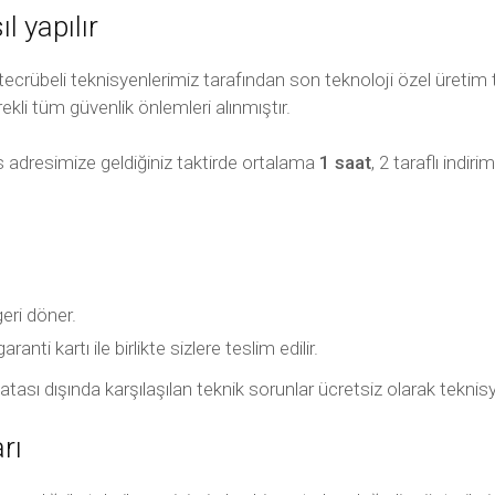
l yapılır
rübeli teknisyenlerimiz tarafından son teknoloji özel üretim te
ekli tüm güvenlik önlemleri alınmıştır.
s adresimize geldiğiniz taktirde ortalama
1 saat
, 2 taraflı indi
geri döner.
nti kartı ile birlikte sizlere teslim edilir.
ıcı hatası dışında karşılaşılan teknik sorunlar ücretsiz olarak tek
rı