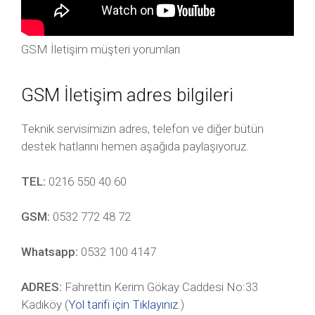
GSM İletişim müşteri yorumları
GSM İletişim adres bilgileri
Teknik servisimizin adres, telefon ve diğer bütün
destek hatlarını hemen aşağıda paylaşıyoruz.
TEL:
0216 550 40 60
GSM:
0532 772 48 72
Whatsapp:
0532 100 4147
ADRES:
Fahrettin Kerim Gökay Caddesi No:33
Kadıköy (
Yol tarifi için Tıklayınız
.)